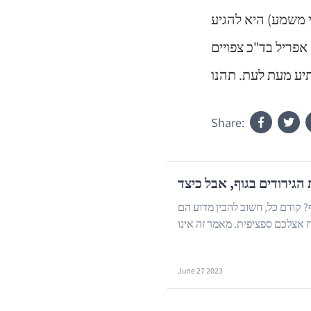
 משמע) היא להגיע
 אפריל בד"כ צפויים
Share:
? קודם כל, חשוב להבין מדוע הם
 אצלכם ספציפית. מאמר זה אינו
June 27 2023