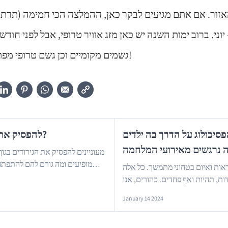
אזור. אם אתם מגיעים לבקר כאן, ההמלצה הכי חמימה (תרתי
וני. ברוב ימות השנה יש כאן מזג אוויר טרופי, אבל לפני חודש
גשמים מקומיים וכן גשם טרופי מפתיע מעת לעת. תהנו!
יכולוג על הדרך בה ילדים
להפסיק את הגירודים בגוף, אבל כיצד?
מעוניינים להפסיק את הגירודים בגוף
מופיעים ומה גורם להם להתפתח
אות ואיום בטחוני מתמשך. כל אלה
…
מהווה תחליף לייעוץ רפואי, אבל הוא...
, תהיות ואף פחדים. כהורים, אנו
January 14 2024