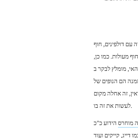
 הוא המקום להגיע אליו. החוף הזה
ף מעולות. כמו כן,
PUNTA. "פונטה סטאר" היא נקודת
מנה הם הנופים של
אין, זה אחלה מקום
לעשות את זה בו.
 מוחרס
הידוע כ"כ
, Casa De Los Suenos הוא