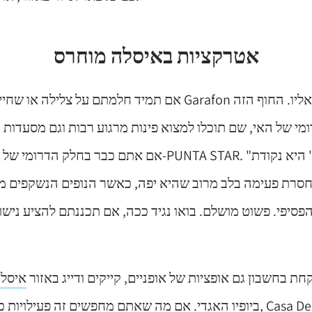
אטרקציות באיסלה מוחרס
אם תמיד חלמתם על צלילה או שחייה עם דולפינים, חוף Garafon
מי של האי, שם תוכלו למצוא פינות מרגוע רבות וגם מסעדות חו
אם אתם כבר בחלק הדרומי של האי, מומלץ לבקר ב- STAR
סרת פעימה בלב מרוב שהיא יפה, כאשר הנופים הנשקפים מ
הפסיפי. פשוט מושלם. בואו נגיד ככה, אם תכננתם להציע נישו
קחת בחשבון גם אופציות של אופניים, קייקים ודייג באזור
איסלה
ביופיו האגדי. אם מה שאתם מחפשים זה פעילויות כמו דייג, קייקים ועוד