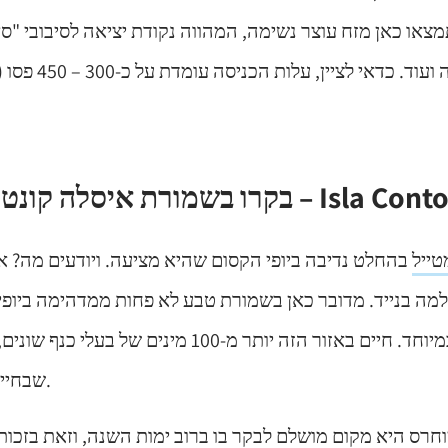
צאו כאן מזח עוצר נשימה, המהווה נקודת יציאה לסיבובי "סאפ
שנורקל וסקובה ועוד
 בשמורת איסלה קונטוי – Isla Contoy
טייל
בהחלט נדיבה ביופי הקסום שהיא מציעה. ויודעים מה? א
מה בנייד. מדובר כאן בשמורת טבע לא פחות ממדהימה ביופי
שטח גדול במיוחד. חיים באזור הזה יותר מ-100 מינים 
שבחיים לא תראו בישראל.
חרס היא מקום מושלם לבקר בו ברוב ימות השנה, וזאת בזכות 