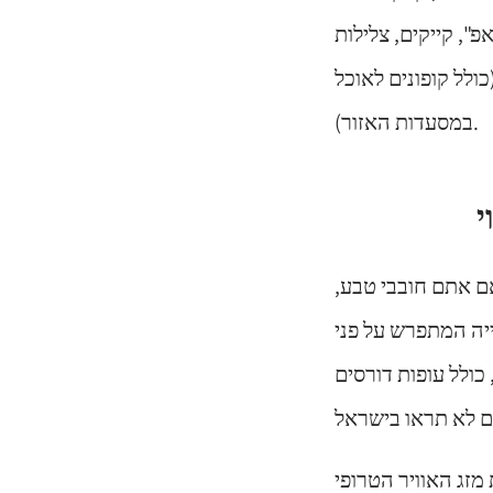
", קייקים, צלילות
. כדאי לציין, עלות הכניסה עומדת על כ-300 – 450 פסו (כולל קופונים לאוכל
במסעדות האזור).
ם אתם חובבי טבע,
יה המתפרש על פני
של בעלי כנף שונים, כולל עופות דורסים
מזג האוויר הטרופי